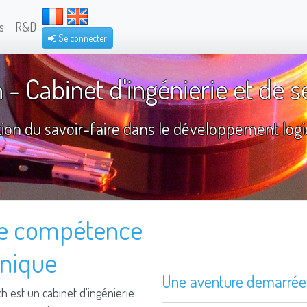
s
R&D
Se connecter
 - Cabinet d'ingénierie et de s
ation du savoir-faire dans le développement log
ble compétence
onique
Une aventure demarrée i
ech est un cabinet d'ingénierie