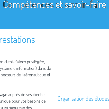
Compétences et savoir-faire
restations
n client-2aTech privilégiée,
 système d’information) dans de
s secteurs de l'aéronautique et
gage auprès de ses clients :
Organisation des étude
 unique pour vos besoins de
 suivi rigoureux des