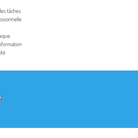
des tâches
cisionnelle
nique
nformation
ité
e